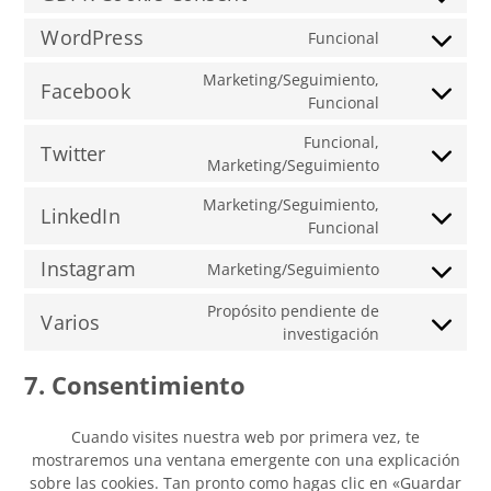
Consent
service
to
google-
WordPress
Funcional
Consent
service
analytics
to
gdpr-
Marketing/Seguimiento,
Facebook
service
cookie-
Consent
Funcional
wordpress
consent
to
Funcional,
service
Twitter
Consent
Marketing/Seguimiento
facebook
to
Marketing/Seguimiento,
service
LinkedIn
Consent
Funcional
twitter
to
Instagram
Marketing/Seguimiento
service
Consent
linkedin
to
Propósito pendiente de
Varios
service
Consent
investigación
instagram
to
7. Consentimiento
service
varios
Cuando visites nuestra web por primera vez, te
mostraremos una ventana emergente con una explicación
sobre las cookies. Tan pronto como hagas clic en «Guardar