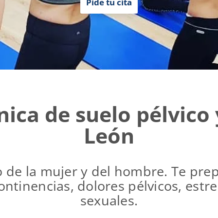
Pide tu cita
ínica de suelo pélvic
León
o de la mujer y del hombre. Te pr
ontinencias, dolores pélvicos, estr
sexuales.