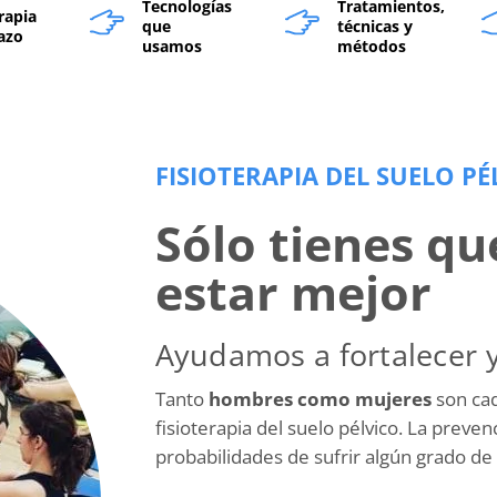
Tecnologías
Tratamientos,
rapia
que
técnicas y
azo
usamos
métodos
FISIOTERAPIA DEL SUELO PÉ
Sólo tienes q
estar mejor
Ayudamos a fortalecer y
Tanto
hombres como mujeres
son cad
fisioterapia del suelo pélvico. La preve
probabilidades de sufrir algún grado de 