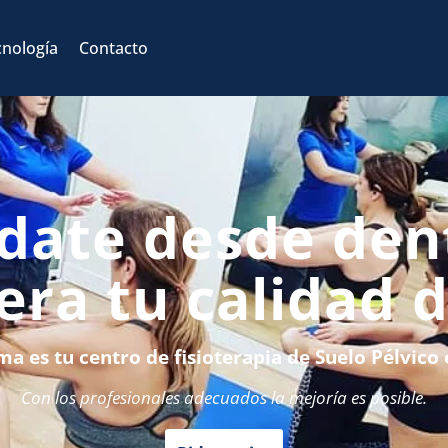
Back
To
cnología
Contacto
Top
date desde den
era tu calidad d
ma es tu centro de fisioterapia de Suelo Pélvico
Con los profesionales adecuados la mejoría es posible.