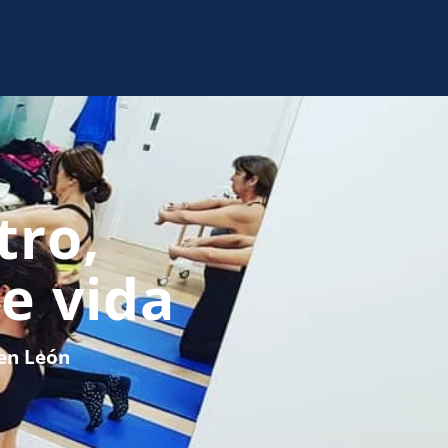
tro,
e vida
 en León