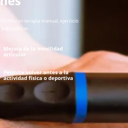
ones
INDIBA con terapia manual, ejercicio
s y duraderas.
Mejora de la movilidad
articular
Permite volver antes a la
actividad física o deportiva