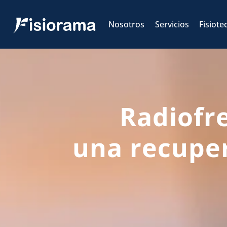
Skip
to
Nosotros
Servicios
Fisiote
content
Radiofr
una recupe