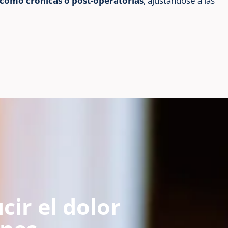
 como crónicas o post-operatorias
, ajustándose a las
cir el dolor