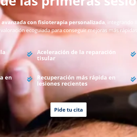
de las primeras sesi
 avanzada con fisioterapia personalizada
, integrando 
 valoración ecoguiada para conseguir mejoras más rápida
 la
Aceleración de la reparación
tisular
a en
Recuperación más rápida en
lesiones recientes
Pide tu cita