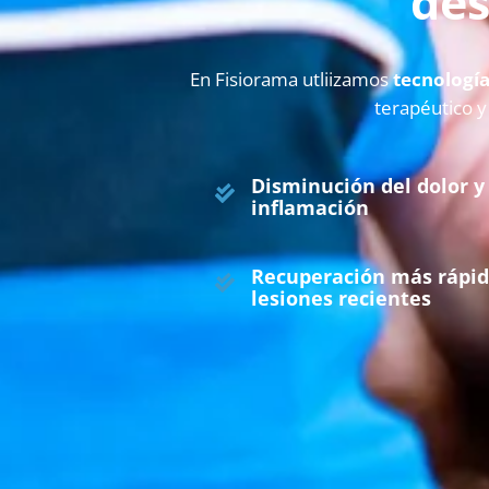
des
En Fisiorama utliizamos
tecnología
terapéutico y
Disminución del dolor y
inflamación
Recuperación más rápid
lesiones recientes