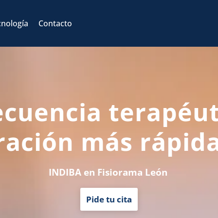
Back
To
cnología
Contacto
Top
ecuencia terapéut
ración más rápida
INDIBA en Fisiorama León
Pide tu cita