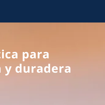
ica para
 y duradera