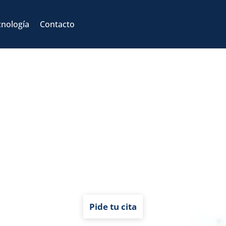
Back
To
cnología
Contacto
Top
al profunda, preci
perar tu movimien
Physium en Fisiorama León
Pide tu cita