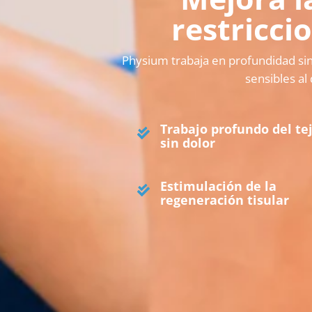
restricci
Physium trabaja en profundidad sin
sensibles al
Trabajo profundo del te
sin dolor
Estimulación de la
regeneración tisular