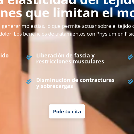
ones que limitan el 
 generar molestias, lo que permite actuar sobre el tejido 
 dolor. Los beneficios de tratamientos con Physium en Fi
jido
Liberación de fascia y
restricciones musculares
Disminución de contracturas
y sobrecargas
Pide tu cita