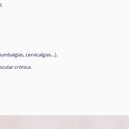
l.
umbalgias, cervicalgias…).
scular crónica.