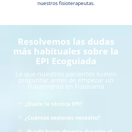
nuestros fisioterapeutas.
Resolvemos las dudas
más habituales sobre la
EPI Ecoguiada
Lo que nuestros pacientes suelen
preguntar antes de empezar un
tratamiento en Fisiora
ma
¿Duele la técnica EPI?
¿Cuántas sesiones necesito?
¿Puedo hacer deporte durante el