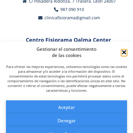
C/ Posadera Aldonza, 7 Trasera. León 24007
987 090 910
clinicafisiorama@gmail.com
Centro Fisiorama Oalma Center
Gestionar el consentimiento
Fisiotecnología y Terapia Diamagnética
de las cookies
C/ Fuente Sublantina, SN, 24005 León
987 008 990
Para ofrecer las mejores experiencias, utilizamos tecnologías como las cookies
para almacenar y/o acceder a la información del dispositivo. El
clinicafisiorama@gmail.com
consentimiento de estas tecnologías nos permitirá procesar datos como el
comportamiento de navegación o las identificaciones únicas en este sitio. No
consentir o retirar el consentimiento, puede afectar negativamente a ciertas
características y funciones.
Aceptar
Denegar