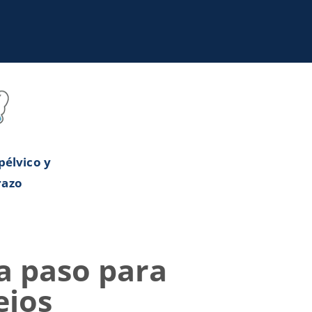
pélvico y
azo
a paso para
lejos