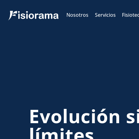
Skip
to
Nosotros
Servicios
Fisiote
content
Evolución s
límites