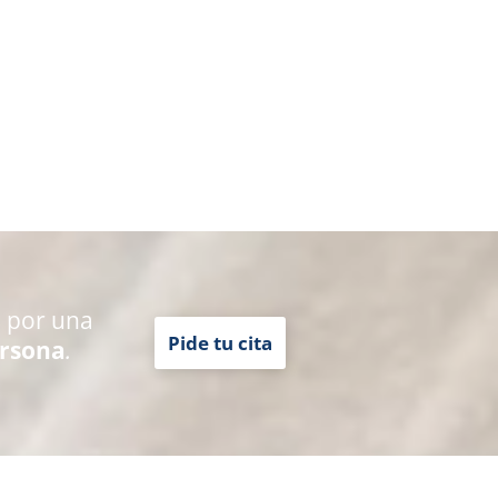
 por una
Pide tu cita
ersona
.