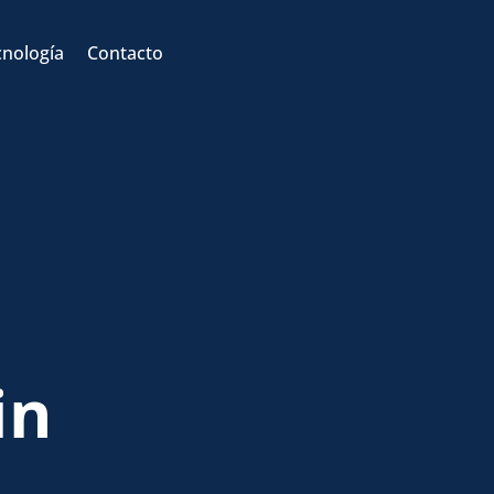
Back
To
cnología
Contacto
Top
in